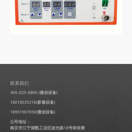
联系我们
400-025-6806 (微创设备)
18018035218(影像设备)
18951907050(微创设备)
公司地址：
南京市江宁湖熟工业区波光路18号研发楼