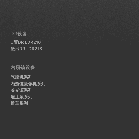
DR设备
U臂DR LDR210
悬吊DR LDR213
内窥镜设备
气腹机系列
内窥镜摄像机系列
冷光源系列
灌注泵系列
推车系列