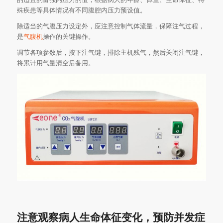
殊疾患等具体情况有不同腹腔内压力预设值。
除适当的气腹压力设定外，应注意控制气体流量，保障注气过程，
是
气腹机
操作的关键操作。
调节各项参数后，按下注气键，排除主机残气，然后关闭注气键，
将累计用气量清空后备用。
注意观察病人生命体征变化，预防并发症