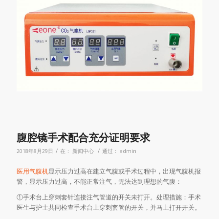
腹腔镜手术配合充分证明要求
/
/
2018年8月29日
在：
新闻中心
通过：
admin
医用气腹机
显示压力过高在建立气腹或手术过程中，出现气腹机报
警，显示压力过高，不能正常注气，无法达到理想的气腹：
①手术台上穿刺套针连接注气管道的开关未打开。处理措施：手术
医生与护士共同检查手术台上穿刺套管的开关，并马上打开开关。