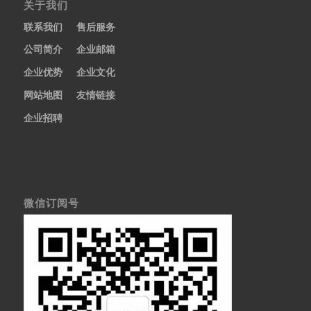
关于我们
联系我们
售后服务
公司简介
企业邮箱
企业优势
企业文化
网站地图
友情链接
企业招聘
微信订阅号